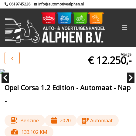
0619745228
info@automotivealphen.nl
Marge
€ 12.250,-
Opel Corsa 1.2 Edition - Automaat - Nap
-
Benzine
2020
Automaat
133.102 KM