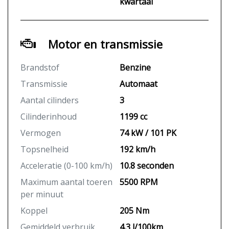
kwartaal
Motor en transmissie
Brandstof
Benzine
Transmissie
Automaat
Aantal cilinders
3
Cilinderinhoud
1199 cc
Vermogen
74 kW / 101 PK
Topsnelheid
192 km/h
Acceleratie (0-100 km/h)
10.8 seconden
Maximum aantal toeren
5500 RPM
per minuut
Koppel
205 Nm
Gemiddeld verbruik
4.3 l/100km