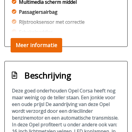
Multimedia scherm middel
Passagiersairbag
Rijstrooksensor met correctie
Schakelpaddles
Zij airbag(s) voor
Meer informatie
Exterieur
Buitenspiegels elektrisch verstelbaar
Beschrijving
Buitenspiegels verwarmbaar
Centrale vergrendeling met
Deze goed onderhouden Opel Corsa heeft nog
afstandsbediening
maar weinig op de teller staan. Een jonkie voor
een oude prijs! De aandrijving van deze Opel
Dimlichten automatisch
wordt verzorgd door een driecilinder
Led achterlichten
benzinemotor en een automatische transmissie.
In deze Opel profiteert u onder andere ook van:
Led dagrijverlichting
16 inch lichtmetalen velgen, LED koplampen, in